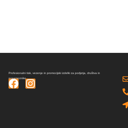
Profesionalni tisk, vezenje in promocijski izdelki za podjetja, društva in
posameznike.
F
I
a
n
c
s
e
t