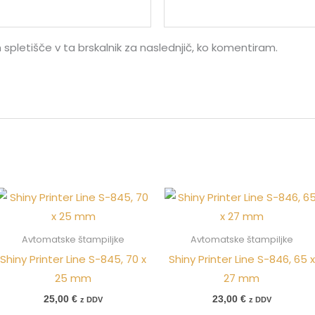
 spletišče v ta brskalnik za naslednjič, ko komentiram.
Avtomatske štampiljke
Avtomatske štampiljke
Shiny Printer Line S-845, 70 x
Shiny Printer Line S-846, 65 x
25 mm
27 mm
25,00
€
23,00
€
z DDV
z DDV