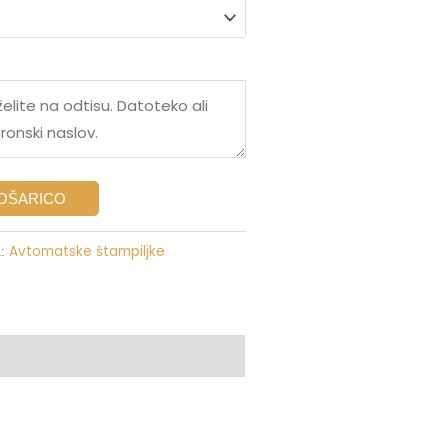
KOŠARICO
Avtomatske štampiljke
a: