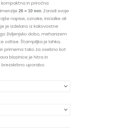
 kompaktna in priročna
imenzije
. Zaradi svoje
26 × 10 mm
ajše napise, oznake, inicialke ali
e je izdelano iz kakovostne
olgo življenjsko dobo, mehanizem
 odtise. Štampiljka je lahka,
r primerna tako za osebno kot
ava blazinice je hitra in
a brezskrbno uporabo.