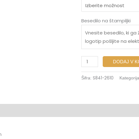
Besedilo na štampiljki
DODAJ V 
S841-2610
Šifra:
Kategorij
m