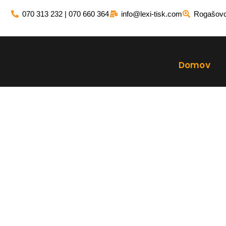
Skip
070 313 232 | 070 660 364
info@lexi-tisk.com
Rogašovci
to
content
Domov