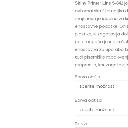
je
26
Shiny Printer Line S-841
avtomatska štampiljka d
x
majhnosti je idealna za kr
10
enostavne podatke. Ohišj
mm
plastike, ki zagotavlja d
količina
pa omogoča jasne in čiste
enostavna za uporabo te
tudi pisarniško rabo. Menj
preprosta, kar zagotavlj
Barva ohišja
Barva odtisa
Pisava