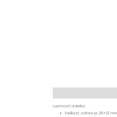
Opis
Mnenja (0)
Lastnosti izdelka
Velikost odtisa je 26×10 m